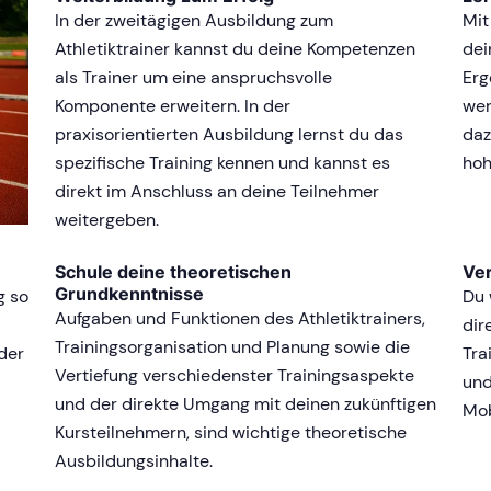
In der zweitägigen Ausbildung zum
Mit
Athletiktrainer kannst du deine Kompetenzen
dei
als Trainer um eine anspruchsvolle
Erg
Komponente erweitern. In der
wer
praxisorientierten Ausbildung lernst du das
daz
spezifische Training kennen und kannst es
hoh
direkt im Anschluss an deine Teilnehmer
weitergeben.
Schule deine theoretischen
Ver
Grundkenntnisse
g so
Du 
Aufgaben und Funktionen des Athletiktrainers,
dir
Trainingsorganisation und Planung sowie die
der
Tra
Vertiefung verschiedenster Trainingsaspekte
und
und der direkte Umgang mit deinen zukünftigen
Mob
Kursteilnehmern, sind wichtige theoretische
Ausbildungsinhalte.