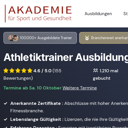
Ausbildungen
St
100.000+ Ausgebildete Trainer
Branchenweit anerkan
Athletiktrainer Ausbildung
4.6 / 5.0
(155
1.210
mal
Bewertungen)
gebucht
Termine ab Sa. 10 Oktober
Weitere Termine
Anerkannte Zertifikate :
Abschlüsse mit hoher Anerken
Fitnessbranche.
Lebenslange Gültigkeit :
Lizenzen, die nie ihre Gültigkeit
Erfahrene Dozenten :
Experten mit langjähriger Branc