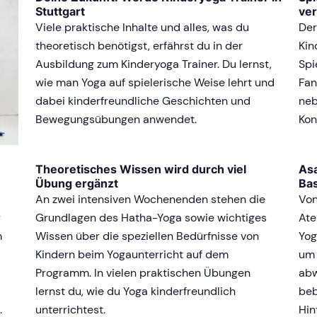
Stuttgart
ver
Viele praktische Inhalte und alles, was du
Der
theoretisch benötigst, erfährst du in der
Kin
Ausbildung zum Kinderyoga Trainer. Du lernst,
Spi
wie man Yoga auf spielerische Weise lehrt und
Fan
dabei kinderfreundliche Geschichten und
neb
Bewegungsübungen anwendet.
Kon
Theoretisches Wissen wird durch viel
Asa
Übung ergänzt
Bas
An zwei intensiven Wochenenden stehen die
Von
r
Grundlagen des Hatha-Yoga sowie wichtiges
Ate
m
Wissen über die speziellen Bedürfnisse von
Yog
Kindern beim Yogaunterricht auf dem
um 
Programm. In vielen praktischen Übungen
abw
lernst du, wie du Yoga kinderfreundlich
beb
.
unterrichtest.
Hin