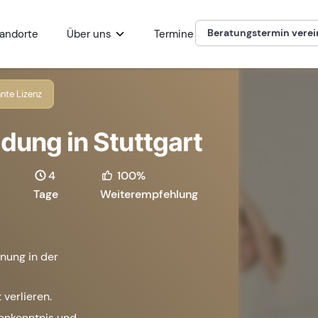
Beratungstermin vere
andorte
Über uns
Termine
nte Lizenz
dung in Stuttgart
4
100%
Tage
Weiterempfehlung
nung in der
 verlieren.
henkenntnis und