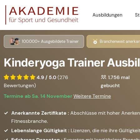
Ausbildungen
St
100.000+ Ausgebildete Trainer
Branchenweit anerkan
Kinderyoga Trainer Ausbil
4.9 / 5.0
(276
1.756
mal
Bewertungen)
gebucht
Termine ab Sa. 14 November
Weitere Termine
Anerkannte Zertifikate :
Abschlüsse mit hoher Anerken
Fitnessbranche.
Lebenslange Gültigkeit :
Lizenzen, die nie ihre Gültigkeit
Erfahrene Dozenten :
Experten mit langjähriger Branc