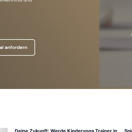
al anfordern
Deine Zukunft: Werde Kinderyoga Trainer in
Spi