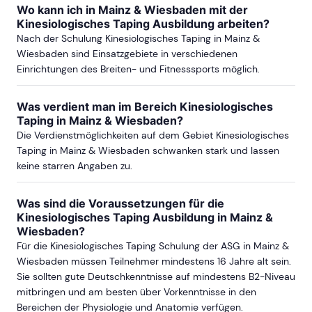
Wo kann ich in Mainz & Wiesbaden mit der
ab Sa, 24. Oktober 2026
Kinesiologisches Taping Ausbildung arbeiten?
Nach der Schulung Kinesiologisches Taping in Mainz &
Wiesbaden sind Einsatzgebiete in verschiedenen
ab Sa, 20. Februar 2027
Einrichtungen des Breiten- und Fitnesssports möglich.
Was verdient man im Bereich Kinesiologisches
ab Sa, 16. Oktober 2027
Taping in Mainz & Wiesbaden?
Die Verdienstmöglichkeiten auf dem Gebiet Kinesiologisches
Taping in Mainz & Wiesbaden schwanken stark und lassen
keine starren Angaben zu.
BONN
Was sind die Voraussetzungen für die
ab Sa, 13. März 2027
Kinesiologisches Taping Ausbildung in Mainz &
Wiesbaden?
Für die Kinesiologisches Taping Schulung der ASG in Mainz &
Wiesbaden müssen Teilnehmer mindestens 16 Jahre alt sein.
SAARLAND
Sie sollten gute Deutschkenntnisse auf mindestens B2-Niveau
mitbringen und am besten über Vorkenntnisse in den
ab Sa, 17. April 2027
Bereichen der Physiologie und Anatomie verfügen.