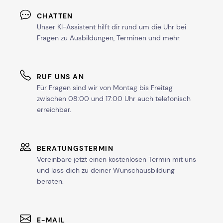
ab Sa, 24. April 2027
CHATTEN
Unser KI-Assistent hilft dir rund um die Uhr bei
ab Sa, 25. September 2027
Fragen zu Ausbildungen, Terminen und mehr.
mehr Termine in Stuttgart anzeigen
RUF UNS AN
Für Fragen sind wir von Montag bis Freitag
zwischen 08:00 und 17:00 Uhr auch telefonisch
erreichbar.
BERATUNGSTERMIN
Vereinbare jetzt einen kostenlosen Termin mit uns
und lass dich zu deiner Wunschausbildung
beraten.
E-MAIL