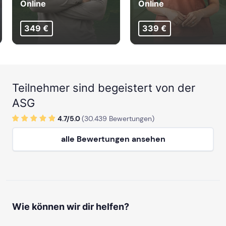
Online
Online
ab Sa, 8. Mai 2027
349 €
339 €
ab Sa, 4. September 2027
mehr Termine in Köln anzeigen
Teilnehmer sind begeistert von der
STUTTGART
ASG
4.7/
5
.0
(
30.439
Bewertungen)
ab Sa, 19. September 2026
alle Bewertungen ansehen
ab Sa, 28. November 2026
ab Sa, 30. Januar 2027
Wie können wir dir helfen?