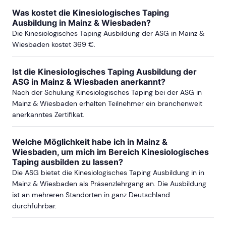
RHEIN-NECKAR-REGION
Was kostet die Kinesiologisches Taping
Ausbildung in Mainz & Wiesbaden?
Die Kinesiologisches Taping Ausbildung der ASG in Mainz &
ab Sa, 12. September 2026
Wiesbaden kostet 369 €.
Ist die Kinesiologisches Taping Ausbildung der
KOBLENZ
ASG in Mainz & Wiesbaden anerkannt?
Nach der Schulung Kinesiologisches Taping bei der ASG in
Mainz & Wiesbaden erhalten Teilnehmer ein branchenweit
ab Sa, 24. Oktober 2026
anerkanntes Zertifikat.
ab Sa, 27. Februar 2027
Welche Möglichkeit habe ich in Mainz &
Wiesbaden, um mich im Bereich Kinesiologisches
Taping ausbilden zu lassen?
ab Sa, 18. September 2027
Die ASG bietet die Kinesiologisches Taping Ausbildung in in
Mainz & Wiesbaden als Präsenzlehrgang an. Die Ausbildung
ist an mehreren Standorten in ganz Deutschland
durchführbar.
KARLSRUHE