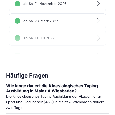
ab Sa, 21. November 2026
ab Sa, 20. März 2027
ab Sa, 10. Juli 2027
ab Sa, 13. November 2027
mehr Termine in Frankfurt anzeigen
Häufige Fragen
DARMSTADT
Wie lange dauert die Kinesiologisches Taping
Ausbildung in Mainz & Wiesbaden?
Die Kinesiologisches Taping Ausbildung der Akademie für
ab Sa, 10. April 2027
Sport und Gesundheit (ASG) in Mainz & Wiesbaden dauert
zwei Tage.