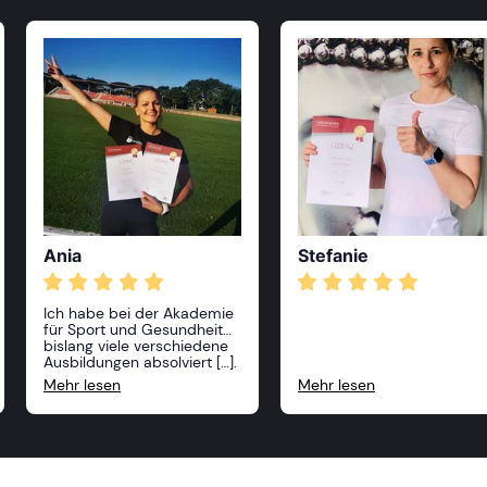
Ania
Stefanie
Ich habe bei der Akademie
für Sport und Gesundheit
bislang viele verschiedene
Ausbildungen absolviert […].
Alle Kurse waren sehr
Mehr lesen
Mehr lesen
anspruchsvoll und
professionell, die Dozenten
sehr freundlich und vor
allem sehr kompetent! Ich
kann die Akademie nur
weiterempfehlen und ich