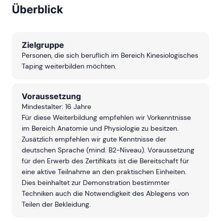
freue mich, im nächsten
Überblick
Jahr weitere Kurse zu
belegen!
Zielgruppe
Personen, die sich beruflich im Bereich Kinesiologisches
Taping weiterbilden möchten.
Voraussetzung
Mindestalter: 16 Jahre
Für diese Weiterbildung empfehlen wir Vorkenntnisse
im Bereich Anatomie und Physiologie zu besitzen.
Zusätzlich empfehlen wir gute Kenntnisse der
deutschen Sprache (mind. B2-Niveau). V
oraussetzung
für den Erwerb des Zertifikats ist die Bereitschaft für
eine aktive Teilnahme an den praktischen Einheiten.
Dies beinhaltet zur Demonstration bestimmter
Techniken auch die Notwendigkeit des Ablegens von
Teilen der Bekleidung.