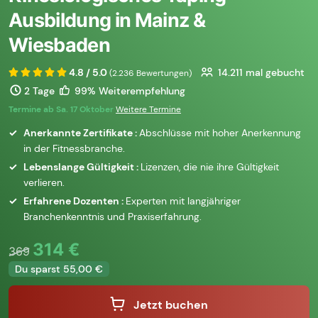
Ausbildung in Mainz &
Wiesbaden
4.8 / 5.0
14.211
mal gebucht
(2.236 Bewertungen)
2 Tage
99% Weiterempfehlung
Termine ab Sa. 17 Oktober
Weitere Termine
Anerkannte Zertifikate :
Abschlüsse mit hoher Anerkennung
in der Fitnessbranche.
Lebenslange Gültigkeit :
Lizenzen, die nie ihre Gültigkeit
verlieren.
Erfahrene Dozenten :
Experten mit langjähriger
Branchenkenntnis und Praxiserfahrung.
314 €
369
Du sparst 55,00 €
Jetzt buchen