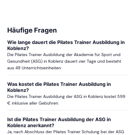
ab Sa, 15. Mai 2027
ab Sa, 10. Juli 2027
Häufige Fragen
Wie lange dauert die Pilates Trainer Ausbildung in
Koblenz?
ab Sa, 25. September 2027
Die Pilates Trainer Ausbildung der Akademie für Sport und
Gesundheit (ASG) in Koblenz dauert vier Tage und besteht
aus 49 Unterrichtseinheiten.
mehr Termine in Köln anzeigen
FRANKFURT
Was kostet die Pilates Trainer Ausbildung in
Koblenz?
Die Pilates Trainer Ausbildung der ASG in Koblenz kostet 599
ab Sa, 19. September 2026
€ inklusive aller Gebühren.
ab Sa, 24. Oktober 2026
Ist die Pilates Trainer Ausbildung der ASG in
Koblenz anerkannt?
Ja, nach Abschluss der Pilates Trainer Schulung bei der ASG