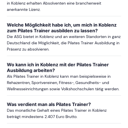
ab Sa, 23. Januar 2027
in Koblenz erhalten Absolventen eine branchenweit
anerkannte Lizenz.
ab Sa, 17. April 2027
Welche Möglichkeit habe ich, um mich in Koblenz
zum Pilates Trainer ausbilden zu lassen?
Die ASG bietet in Koblenz und an weiteren Standorten in ganz
ab Sa, 10. Juli 2027
Deutschland die Möglichkeit, die Pilates Trainer Ausbildung in
Präsenz zu absolvieren.
mehr Termine in Frankfurt anzeigen
Wo kann ich in Koblenz mit der Pilates Trainer
Ausbildung arbeiten?
DÜSSELDORF
Als Pilates Trainer in Koblenz kann man beispielsweise in
Rehazentren, Sportvereinen, Fitness-, Gesundheits- und
ab Sa, 19. September 2026
Wellnesseinrichtungen sowie Volkshochschulen tätig werden.
Was verdient man als Pilates Trainer?
ab Sa, 16. Januar 2027
Das monatliche Gehalt eines Pilates Trainer in Koblenz
beträgt mindestens 2.407 Euro Brutto.
ab Sa, 19. Juni 2027