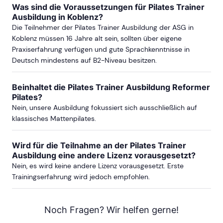
Was sind die Voraussetzungen für Pilates Trainer
Ausbildung in Koblenz?
Die Teilnehmer der Pilates Trainer Ausbildung der ASG in
ab Sa, 9. Oktober 2027
Koblenz müssen 16 Jahre alt sein, sollten über eigene
Praxiserfahrung verfügen und gute Sprachkenntnisse in
Deutsch mindestens auf B2-Niveau besitzen.
BOCHUM
Beinhaltet die Pilates Trainer Ausbildung Reformer
Pilates?
ab Sa, 7. November 2026
Nein, unsere Ausbildung fokussiert sich ausschließlich auf
klassisches Mattenpilates.
ab Sa, 13. März 2027
Wird für die Teilnahme an der Pilates Trainer
Ausbildung eine andere Lizenz vorausgesetzt?
ab Sa, 6. November 2027
Nein, es wird keine andere Lizenz vorausgesetzt. Erste
Trainingserfahrung wird jedoch empfohlen.
Noch Fragen? Wir helfen gerne!