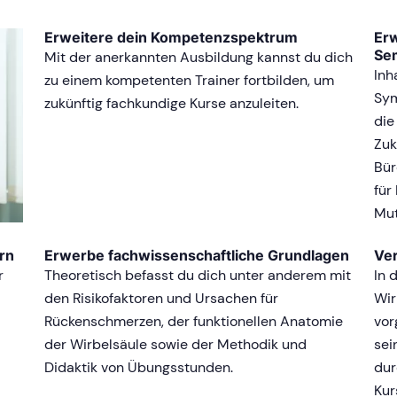
Erweitere dein Kompetenzspektrum
Erw
Se
Mit der anerkannten Ausbildung kannst du dich
Inh
zu einem kompetenten Trainer fortbilden, um
Sym
zukünftig fachkundige Kurse anzuleiten.
die
Zuk
Bür
für
Mut
rn
Erwerbe fachwissenschaftliche Grundlagen
Ver
r
Theoretisch befasst du dich unter anderem mit
In 
den Risikofaktoren und Ursachen für
Wir
Rückenschmerzen, der funktionellen Anatomie
vor
der Wirbelsäule sowie der Methodik und
sei
Didaktik von Übungsstunden.
dur
Kur