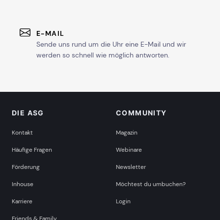
E-MAIL
Sende uns rund um die Uhr eine E-Mail und wir
werden so schnell wie möglich antworten.
DIE ASG
COMMUNITY
Kontakt
Magazin
Häufige Fragen
Webinare
Förderung
Newsletter
Inhouse
Möchtest du umbuchen?
Karriere
Login
Friends & Family