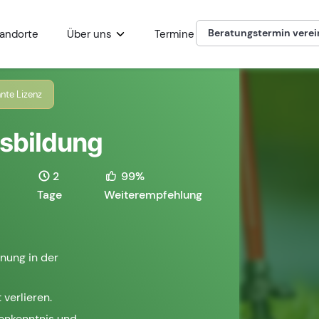
Beratungstermin vere
andorte
Über uns
Termine
nte Lizenz
usbildung
2
99%
Tage
Weiterempfehlung
nung in der
 verlieren.
henkenntnis und