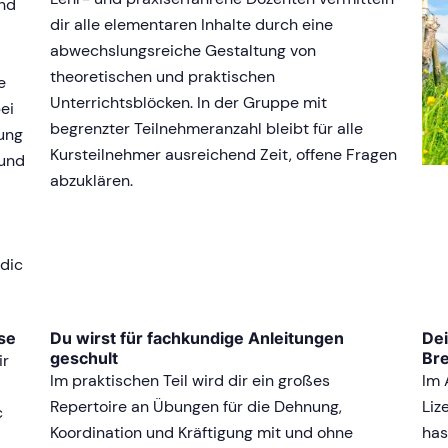
und
dir alle elementaren Inhalte durch eine
abwechslungsreiche Gestaltung von
theoretischen und praktischen
e
Unterrichtsblöcken. In der Gruppe mit
ei
begrenzter Teilnehmeranzahl bleibt für alle
rung
Kursteilnehmer ausreichend Zeit, offene Fragen
 und
abzuklären.
rdic
se
Du wirst für fachkundige Anleitungen
Dei
geschult
Bre
ir
Im praktischen Teil wird dir ein großes
Im 
Repertoire an Übungen für die Dehnung,
Liz
c
Koordination und Kräftigung mit und ohne
has