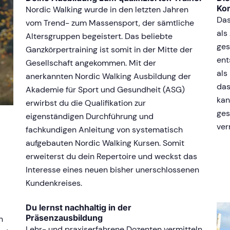
Ko
Nordic Walking wurde in den letzten Jahren
Das
vom Trend- zum Massensport, der sämtliche
als
Altersgruppen begeistert. Das beliebte
ges
Ganzkörpertraining ist somit in der Mitte der
ent
Gesellschaft angekommen. Mit der
als
anerkannten Nordic Walking Ausbildung der
das
Akademie für Sport und Gesundheit (ASG)
kan
erwirbst du die Qualifikation zur
ges
eigenständigen Durchführung und
ver
fachkundigen Anleitung von systematisch
aufgebauten Nordic Walking Kursen. Somit
erweiterst du dein Repertoire und weckst das
Interesse eines neuen bisher unerschlossenen
Kundenkreises.
Du lernst nachhaltig in der
Präsenzausbildung
n
Lehr- und praxiserfahrene Dozenten vermitteln