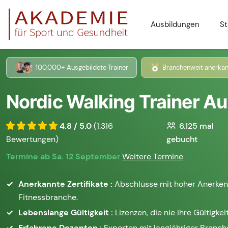
Ausbildungen
St
100.000+ Ausgebildete Trainer
Branchenweit anerkan
Nordic Walking Trainer A
4.8 / 5.0
(1.316
6.125
mal
Bewertungen)
gebucht
Termine ab Sa. 12 September
Weitere Termine
Anerkannte Zertifikate :
Abschlüsse mit hoher Anerken
Fitnessbranche.
Lebenslange Gültigkeit :
Lizenzen, die nie ihre Gültigkeit
Erfahrene Dozenten :
Experten mit langjähriger Branc