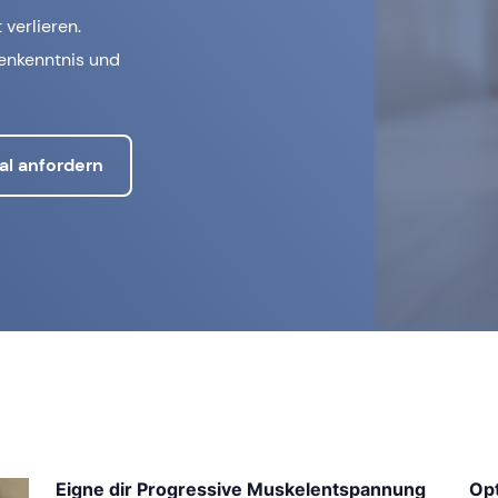
 verlieren.
henkenntnis und
al anfordern
Eigne dir Progressive Muskelentspannung
Opt