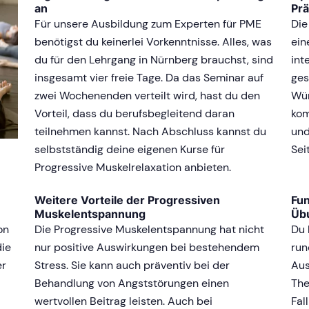
an
Pr
Für unsere Ausbildung zum Experten für PME
Die
benötigst du keinerlei Vorkenntnisse. Alles, was
ein
du für den Lehrgang in Nürnberg brauchst, sind
int
insgesamt vier freie Tage. Da das Seminar auf
ges
zwei Wochenenden verteilt wird, hast du den
Wün
Vorteil, dass du berufsbegleitend daran
kom
teilnehmen kannst. Nach Abschluss kannst du
und
selbstständig deine eigenen Kurse für
Sei
Progressive Muskelrelaxation anbieten.
Weitere Vorteile der Progressiven
Fun
Muskelentspannung
Üb
on
Die Progressive Muskelentspannung hat nicht
Du 
die
nur positive Auswirkungen bei bestehendem
run
er
Stress. Sie kann auch präventiv bei der
Aus
Behandlung von Angststörungen einen
The
wertvollen Beitrag leisten. Auch bei
Fal