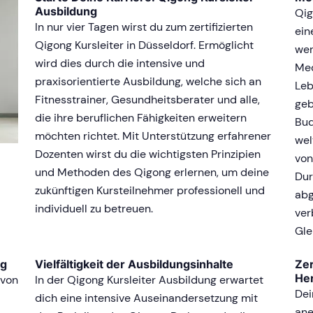
Ausbildung
Qig
In nur vier Tagen wirst du zum zertifizierten
ein
Qigong Kursleiter in Düsseldorf. Ermöglicht
wer
wird dies durch die intensive und
Med
praxisorientierte Ausbildung, welche sich an
Leb
Fitnesstrainer, Gesundheitsberater und alle,
geb
die ihre beruflichen Fähigkeiten erweitern
Bud
möchten richtet. Mit Unterstützung erfahrener
wel
Dozenten wirst du die wichtigsten Prinzipien
von
und Methoden des Qigong erlernen, um deine
Dur
zukünftigen Kursteilnehmer professionell und
abg
individuell zu betreuen.
ver
Gle
ng
Vielfältigkeit der Ausbildungsinhalte
Zer
He
 von
In der Qigong Kursleiter Ausbildung erwartet
Dei
dich eine intensive Auseinandersetzung mit
ane