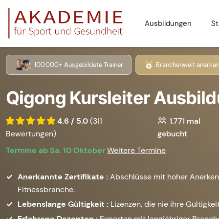
Ausbildungen
St
100.000+ Ausgebildete Trainer
Branchenweit anerkan
Qigong Kursleiter Ausbild
4.6 / 5.0
(311
1.771
mal
Bewertungen)
gebucht
Termine ab Sa. 10 Oktober
Weitere Termine
Anerkannte Zertifikate :
Abschlüsse mit hoher Anerken
Fitnessbranche.
Lebenslange Gültigkeit :
Lizenzen, die nie ihre Gültigkeit
Erfahrene Dozenten :
Experten mit langjähriger Branc