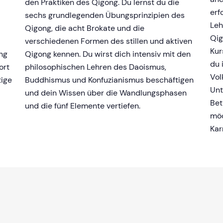
den Praktiken des Qigong. Du lernst du die
erf
sechs grundlegenden Übungsprinzipien des
Leh
Qigong, die acht Brokate und die
Qig
verschiedenen Formen des stillen und aktiven
Kur
ung
Qigong kennen. Du wirst dich intensiv mit den
du 
ort
philosophischen Lehren des Daoismus,
Vol
tige
Buddhismus und Konfuzianismus beschäftigen
Unt
und dein Wissen über die Wandlungsphasen
Bet
und die fünf Elemente vertiefen.
möc
Kar