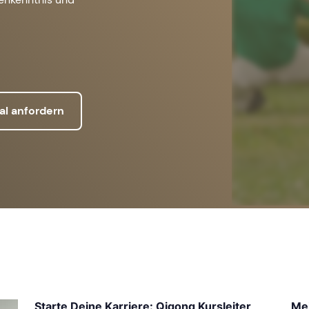
al anfordern
Starte Deine Karriere: Qigong Kursleiter
Mei