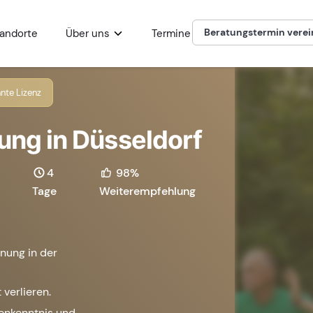
Beratungstermin vere
andorte
Über uns
Termine
nte Lizenz
ung in Düsseldorf
4
98%
Tage
Weiterempfehlung
nung in der
 verlieren.
henkenntnis und