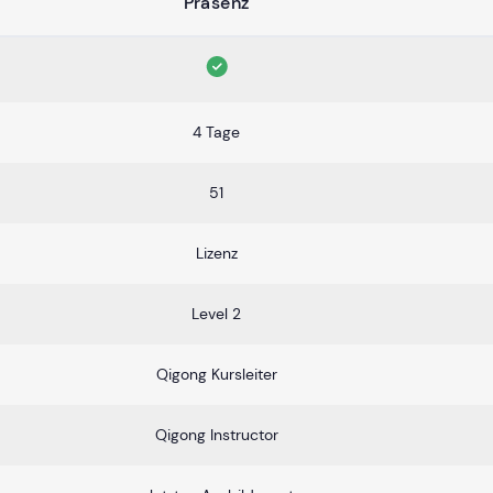
Präsenz
4 Tage
51
Lizenz
Level 2
Qigong Kursleiter
Qigong Instructor