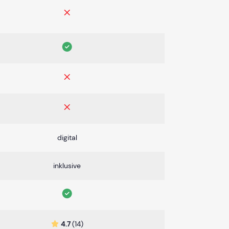
digital
inklusive
4.7
(14)