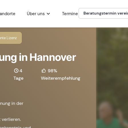
Beratungstermin vere
andorte
Über uns
Termine
nte Lizenz
dung in Hannover
4
98%
Tage
Weiterempfehlung
nung in der
 verlieren.
henkenntnis und