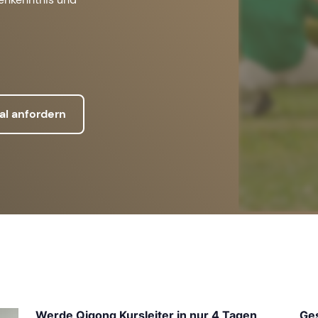
al anfordern
Werde Qigong Kursleiter in nur 4 Tagen
Ges