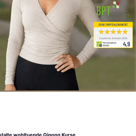
talte wohltuende Qigong Kurse