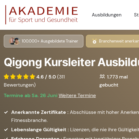
Ausbildungen
St
100.000+ Ausgebildete Trainer
Branchenweit anerkan
Qigong Kursleiter Ausbil
4.6 / 5.0
(311
1.773
mal
Bewertungen)
gebucht
Termine ab Sa. 26 Juni
Weitere Termine
Anerkannte Zertifikate :
Abschlüsse mit hoher Anerken
Fitnessbranche.
Lebenslange Gültigkeit :
Lizenzen, die nie ihre Gültigkeit
Erfahrene Dozenten :
Experten mit langjähriger Branc