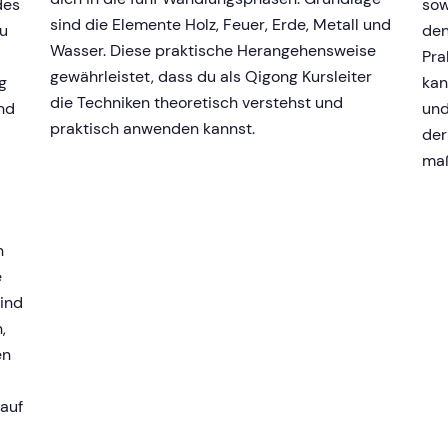
des
sow
sind die Elemente Holz, Feuer, Erde, Metall und
zu
den
Wasser. Diese praktische Herangehensweise
Pra
gewährleistet, dass du als Qigong Kursleiter
g
kan
die Techniken theoretisch verstehst und
und
und
praktisch anwenden kannst.
der
maß
n
e
sind
,
en
 auf