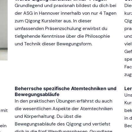
Grundlegend und praxisnah bildest du dich bei
Die
der ASG in Hannover innerhalb von nur 4 Tagen
kur
zum Qigong Kursleiter aus. In dieser
Qig
umfassenden Präsenzschulung erwirbst du
pra
tiefgehende Kenntnisse über die Philosophie
und
und Technik dieser Bewegungsform.
vie
Gef
spe
Fac
zug
Beherrsche spezifische Atemtechniken und
Ler
Bewegungsabläufe
Uns
In den praktischen Übungen erfährst du auch
Kur
die wesentlichen Aspekte der Atemtechniken
 mit
bek
und Körperhaltung. Du übst die
in 
Bewegungsabläufe des Qigong und vertiefst
ein
Bed
dich in die fünf Wandlungsphasen. Grundlage