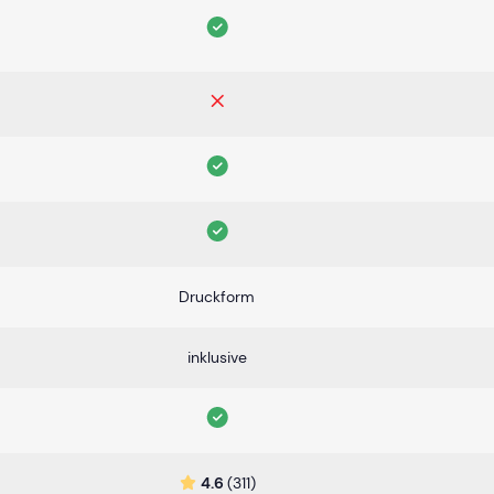
Druckform
inklusive
4.6
(311)