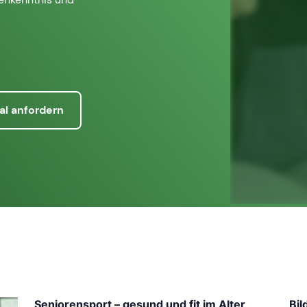
al anfordern
Seniorensport – gesund und fit im Alter
Bil