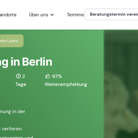
Beratungstermin vere
andorte
Über uns
Termine
nte Lizenz
g in Berlin
2
97%
Tage
Weiterempfehlung
nung in der
 verlieren.
henkenntnis und