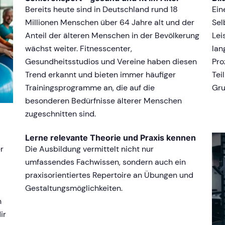
Bereits heute sind in Deutschland rund 18
Ein
Millionen Menschen über 64 Jahre alt und der
Sel
Anteil der älteren Menschen in der Bevölkerung
Lei
wächst weiter. Fitnesscenter,
lan
Gesundheitsstudios und Vereine haben diesen
Pro
Trend erkannt und bieten immer häufiger
Tei
Trainingsprogramme an, die auf die
Gru
besonderen Bedürfnisse älterer Menschen
zugeschnitten sind.
Lerne relevante Theorie und Praxis kennen
r
Die Ausbildung vermittelt nicht nur
umfassendes Fachwissen, sondern auch ein
praxisorientiertes Repertoire an Übungen und
Gestaltungsmöglichkeiten.
n
ir