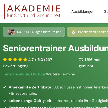
Ausbildungen
St
100.000+ Ausgebildete Trainer
Branchenweit anerkan
Seniorentrainer Ausbildun
4.7 / 5.0
(297
1.516
mal
Bewertungen)
gebucht
Termine ab Sa. 05 Juni
Weitere Termine
Anerkannte Zertifikate :
Abschlüsse mit hoher Anerken
Fitnessbranche.
Lebenslange Gültigkeit :
Lizenzen, die nie ihre Gültigkeit
Erfahrene Dozenten :
Experten mit langjähriger Branc